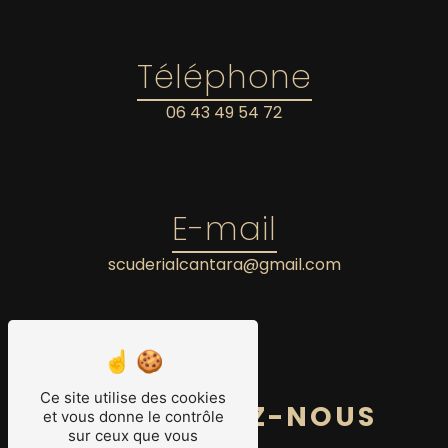
Téléphone
06 43 49 54 72
E-mail
scuderialcantara@gmail.com
Ce site utilise des cookies
CONTACTEZ-NOUS
et vous donne le contrôle
sur ceux que vous